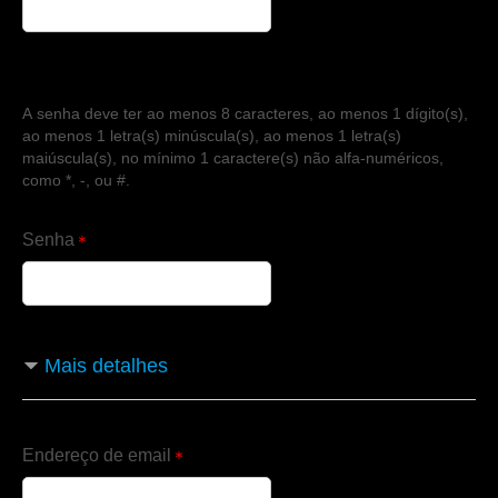
A senha deve ter ao menos 8 caracteres, ao menos 1 dígito(s),
ao menos 1 letra(s) minúscula(s), ao menos 1 letra(s)
maiúscula(s), no mínimo 1 caractere(s) não alfa-numéricos,
como *, -, ou #.
Senha
Mais detalhes
Endereço de email