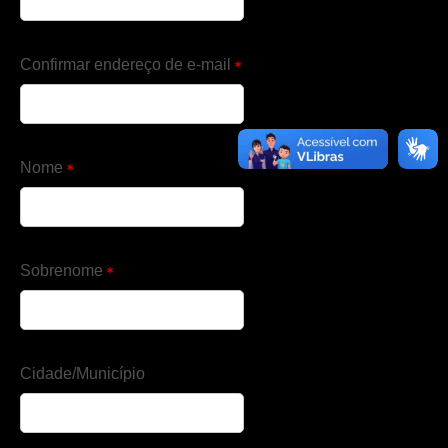
Confirmar endereço de e-mail
Nome
Sobrenome
Cidade/Município