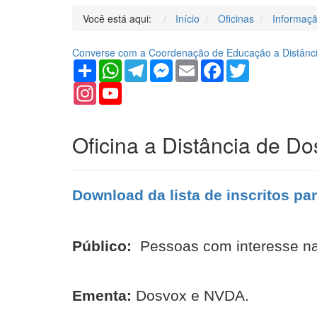
Você está aqui:
Início
Oficinas
Informaçã
Converse com a Coordenação de Educação a Distância
Share
WhatsApp
Telegram
Messenger
Email
Facebook
Twitter
Instagram
YouTube
Channel
Oficina a Distância de D
Download da lista de inscritos par
Público:
Pessoas com interesse na
Ementa:
Dosvox e NVDA.