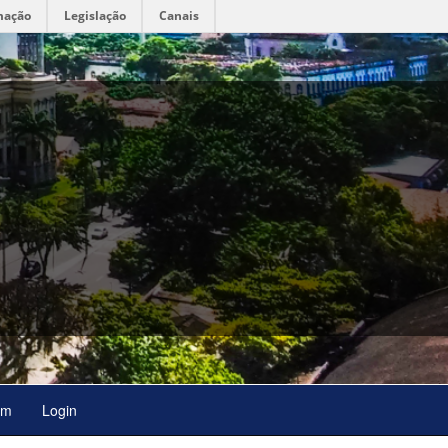
mação
Legislação
Canais
em
Login