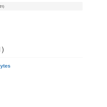
21)
1)
bytes