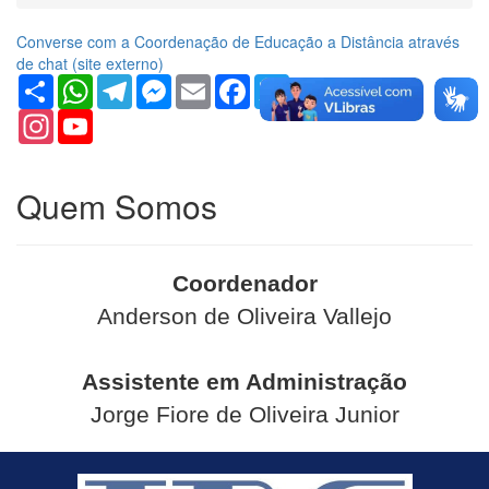
Converse com a Coordenação de Educação a Distância através
de chat (
site
externo)
Share
WhatsApp
Telegram
Messenger
Email
Facebook
Twitter
Instagram
YouTube
Channel
Quem Somos
Coordenador
Anderson de Oliveira Vallejo
Assistente em Administração
Jorge Fiore de Oliveira Junior