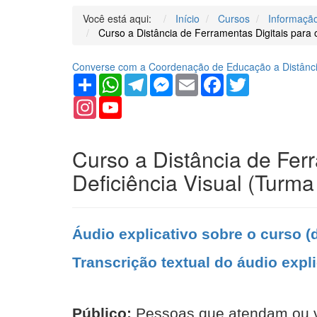
Você está aqui:
Início
Cursos
Informaçã
Curso a Distância de Ferramentas Digitais par
Converse com a Coordenação de Educação a Distância
Share
WhatsApp
Telegram
Messenger
Email
Facebook
Twitter
Instagram
YouTube
Channel
Curso a Distância de Fer
Deficiência Visual (Tur
Áudio explicativo sobre o curso (
Transcrição textual do áudio expli
Público:
Pessoas que atendam ou v