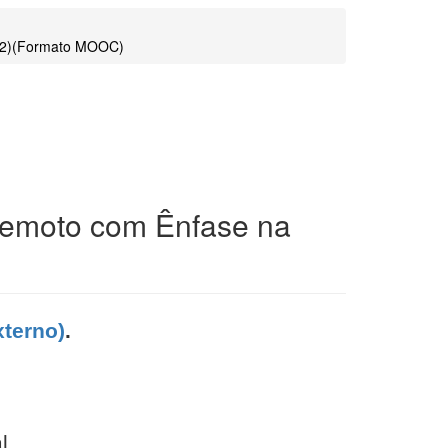
2022)(Formato MOOC)
 Remoto com Ênfase na
xterno)
.
l.