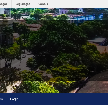
mação
Legislação
Canais
em
Login