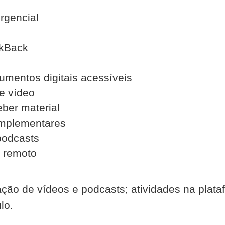
rgencial
lkBack
umentos digitais acessíveis
e vídeo
eber material
omplementares
podcasts
o remoto
lização de vídeos e podcasts; atividades na pla
lo.