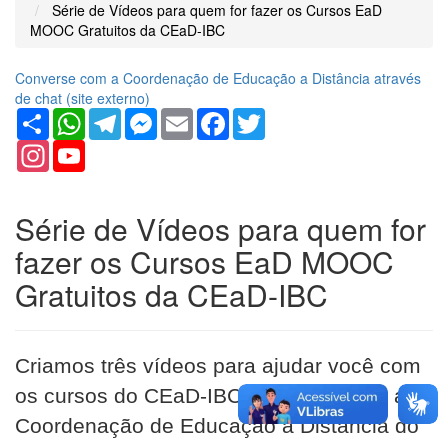
Série de Vídeos para quem for fazer os Cursos EaD
MOOC Gratuitos da CEaD-IBC
Converse com a Coordenação de Educação a Distância através
de chat (
site
externo)
Share
WhatsApp
Telegram
Messenger
Email
Facebook
Twitter
Instagram
YouTube
Channel
Série de Vídeos para quem for
fazer os Cursos EaD MOOC
Gratuitos da CEaD-IBC
Criamos três vídeos para ajudar você com
os cursos do CEaD-IBC. A CEaD-IBC é a
Coordenação de Educação a Distância do