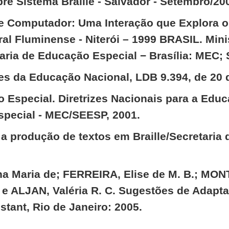
bre Sistema Braille - Salvador - Setembro/20
e Computador: Uma Interação que Explora o
 Fluminense - Niterói – 1999 BRASIL. Minis
aria de Educação Especial − Brasília: MEC;
ses da Educação Nacional, LDB 9.394, de 20
 Especial. Diretrizes Nacionais para a Edu
special - MEC/SEESP, 2001.
 produção de textos em Braille/Secretaria d
na Maria de; FERREIRA, Elise de M. B.; MO
 e ALJAN, Valéria R. C. Sugestões de Adapta
stant, Rio de Janeiro: 2005.