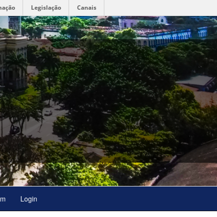
mação
Legislação
Canais
em
Login